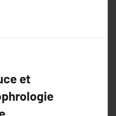
uce et
ophrologie
e