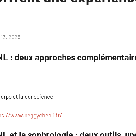
i 3, 2025
Aucun
commentaire
NL : deux approches complémentair
corps et la conscience
ps://www.peggychebli.fr/
 et la sophrologie : deux outils, u