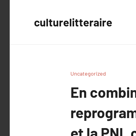
Aller
au
culturelitteraire
contenu
Uncategorized
En combin
reprogram
et la PNL 