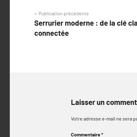
Navigation
Publication précédente
Serrurier moderne : de la clé cl
de
connectée
l’article
Laisser un comment
Votre adresse e-mail ne sera p
Commentaire
*