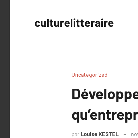
Aller
au
culturelitteraire
contenu
Uncategorized
Développer
qu’entrep
par
Louise KESTEL
no