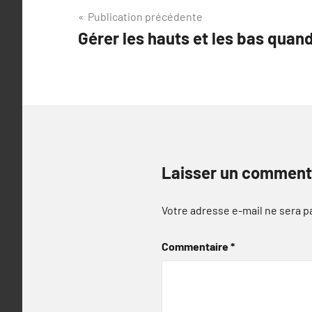
Navigation
Publication précédente
Gérer les hauts et les bas quan
de
l’article
Laisser un comment
Votre adresse e-mail ne sera p
Commentaire
*