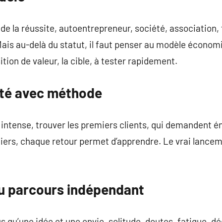
r de la réussite, autoentrepreneur, société, association
Mais au-delà du statut, il faut penser au modèle économi
ition de valeur, la cible, à tester rapidement.
ité avec méthode
ntense, trouver les premiers clients, qui demandent éner
iers, chaque retour permet d’apprendre. Le vrai lancem
u parcours indépendant
qu’une idée et une envie, solitude, doutes, fatigue, dé