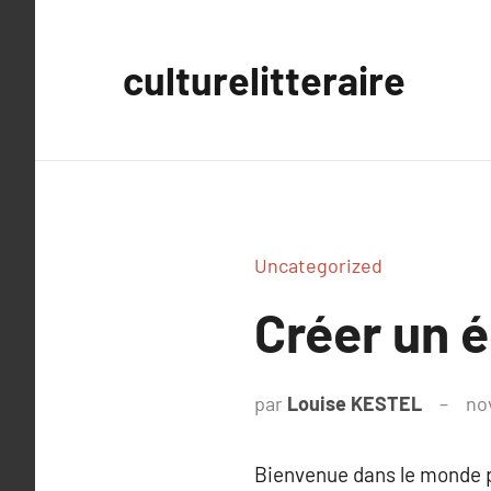
Aller
au
culturelitteraire
contenu
Uncategorized
Créer un 
par
Louise KESTEL
no
Bienvenue dans le monde pa