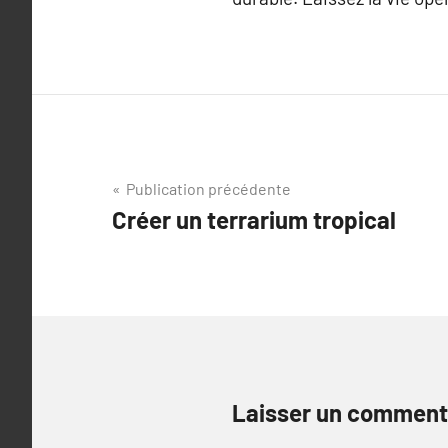
Navigation
Publication précédente
Créer un terrarium tropical
de
l’article
Laisser un comment