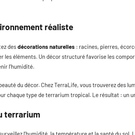
ronnement réaliste
utez des
décorations naturelles
: racines, pierres, écor
er les éléments. Un décor structuré favorise les compor
nir l’humidité.
 beauté du décor. Chez TerraLife, vous trouverez des lu
ur chaque type de terrarium tropical. Le résultat : un u
du terrarium
surveillez l’humidité, la température et la santé du sol.