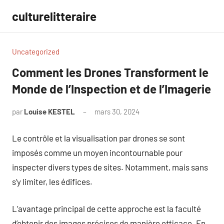
Aller
culturelitteraire
au
contenu
Uncategorized
Comment les Drones Transforment le
Monde de l’Inspection et de l’Imagerie
par
Louise KESTEL
mars 30, 2024
Aucun
commentaire
Le contrôle et la visualisation par drones se sont
imposés comme un moyen incontournable pour
inspecter divers types de sites. Notamment, mais sans
s’y limiter, les édifices.
L’avantage principal de cette approche est la faculté
d’obtenir des images précises de manière efficace. En