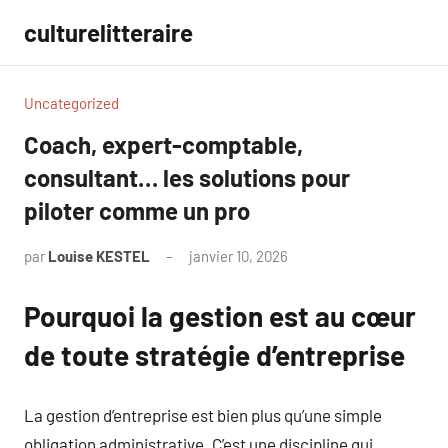
Aller
culturelitteraire
au
contenu
Uncategorized
Coach, expert-comptable,
consultant… les solutions pour
piloter comme un pro
par
Louise KESTEL
janvier 10, 2026
Aucun
commentaire
Pourquoi la gestion est au cœur
de toute stratégie d’entreprise
La gestion d’entreprise est bien plus qu’une simple
obligation administrative. C’est une discipline qui