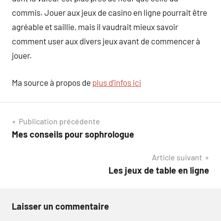
commis. Jouer aux jeux de casino en ligne pourrait être
agréable et saillie, mais il vaudrait mieux savoir
comment user aux divers jeux avant de commencer à
jouer.
Ma source à propos de
plus d’infos ici
Navigation
Publication précédente
Mes conseils pour sophrologue
de
Article suivant
l’article
Les jeux de table en ligne
Laisser un commentaire