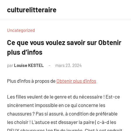
Aller
culturelitteraire
au
contenu
Uncategorized
Ce que vous voulez savoir sur Obtenir
plus d’infos
par
Louise KESTEL
mars 23, 2024
Aucun
commentaire
Plus d’infos à propos de
Obtenir plus d’infos
Les filles veulent de le genre et du nécessaire ! Est-ce
sincèrement impossible en ce qui concerne les
chaussures ? Pas si assuré, à condition de préférable
les choisir ! L’astuce est d’essayer la paire ( c-à-d les
DEUX chaussures ) en fin de journée. C’est à cet endroit