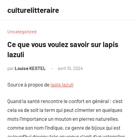
Aller
culturelitteraire
au
contenu
Uncategorized
Ce que vous voulez savoir sur lapis
lazuli
par
Louise KESTEL
avril 10, 2024
Aucun
commentaire
Source à propos de
lapis lazuli
Quand la santé rencontre le confort en général : c’est
cela va de soit la term qui peut cimenter en quelques
mots l’importance un mouton en pierres naturelles.
comme son nom l’indique, ce genre de bijoux qui est
aujourd’hui devenu très en vogue s’agit d’un ustensiles