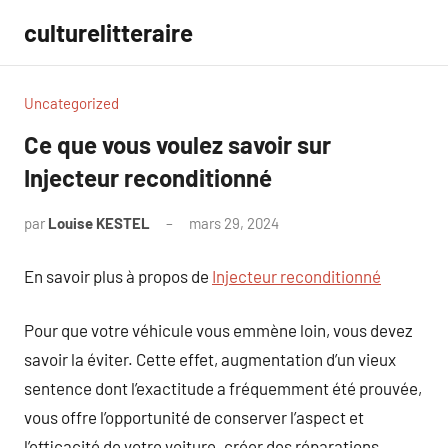
Aller
culturelitteraire
au
contenu
Uncategorized
Ce que vous voulez savoir sur
Injecteur reconditionné
par
Louise KESTEL
mars 29, 2024
Aucun
commentaire
En savoir plus à propos de
Injecteur reconditionné
Pour que votre véhicule vous emmène loin, vous devez
savoir la éviter. Cette effet, augmentation d’un vieux
sentence dont l’exactitude a fréquemment été prouvée,
vous offre l’opportunité de conserver l’aspect et
l’efficacité de votre voiture. créer des réparations