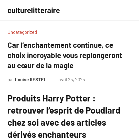
Aller
culturelitteraire
au
contenu
Uncategorized
Car l’enchantement continue, ce
choix incroyable vous replongeront
au cœur de la magie
par
Louise KESTEL
avril 25, 2025
Aucun
commentaire
Produits Harry Potter :
retrouver l’esprit de Poudlard
chez soi avec des articles
dérivés enchanteurs