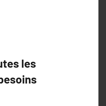
utes les
 besoins