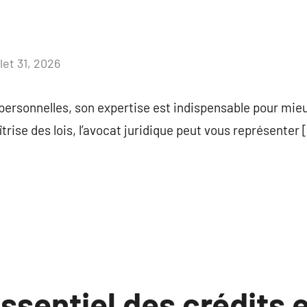
llet 31, 2026
Aucun
commentaire
s personnelles, son expertise est indispensable pour m
trise des lois, l’avocat juridique peut vous représenter 
ssentiel des crédits 