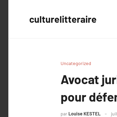
Aller
au
culturelitteraire
contenu
Uncategorized
Avocat juri
pour défen
par
Louise KESTEL
jui