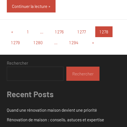
Continuer la lecture
Pagination
Publications
«
1
…
1 276
1 277
1 278
précédentes
des
Articles
1 279
1 280
…
1 294
»
suivants
publications
Rechercher
Rechercher
Recent Posts
Quand une rénovation maison devient une priorité
Rénovation de maison : conseils, astuces et expertise