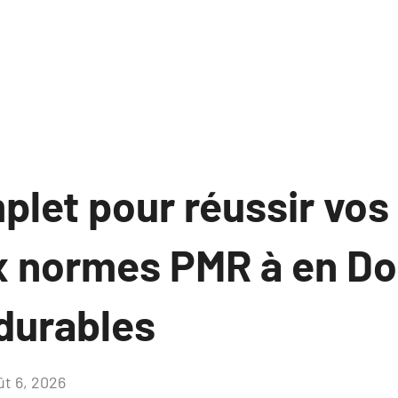
let pour réussir vos
x normes PMR à en Do
 durables
ût 6, 2026
Aucun