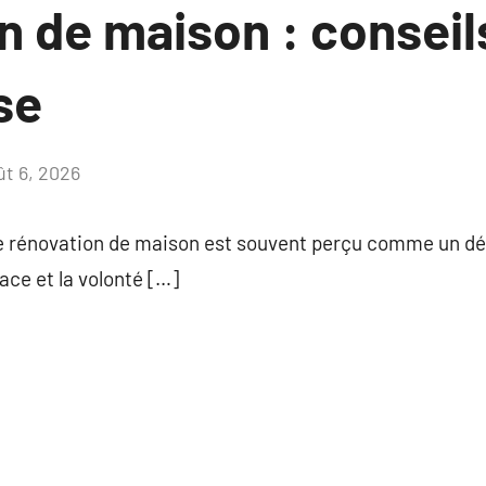
n de maison : conseil
se
ût 6, 2026
Aucun
commentaire
de rénovation de maison est souvent perçu comme un déf
ace et la volonté […]